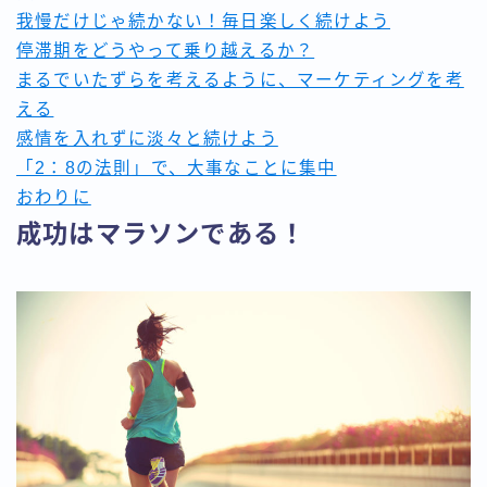
ベーシック3ヶ月コース
我慢だけじゃ続かない！毎日楽しく続けよう
マスター年間コース
停滞期をどうやって乗り越えるか？
利用規約／特定商取引法に基づく表記
まるでいたずらを考えるように、マーケティングを考
有料記事の決済完了ページ
える
未来思考で創る引き寄せコーチング
感情を入れずに淡々と続けよう
運営者情報
「2：8の法則」で、大事なことに集中
おわりに
成功はマラソンである！