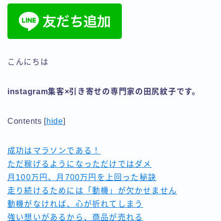
⑥♩ Instagram集客アカデミー
☆Instagram集客アカデミー
☆第３期特典☆ Instagram集客アカデミー 強化合宿
セミナー特別編
☆４期限定☆女性のためのSNS集客アカデミー 強化合
こんにちは
宿セミナーダイジェスト版
エネルギーコントロールで引き寄せコーチング
クライアント様専用ページ
instagram集客×引き寄せの専門家の田尻紋子です。
スタートアップの方
デモプリセット記事 #5
Contents
[
hide
]
デモプリセット記事 #6
デモプリセット記事 #6
デモプリセット記事 #8
成功はマラソンである！
デモプリセット記事 Part04
ただ稼げるようになっただけではダメ
デモプリセット記事 Part04
月100万円、月700万円を上回った秘訣
デモプリセット記事 Part15
走り続けるためには「動機」が欠かせません
フェイスブックのお友達を増やす
動機がなければ、心が折れてしまう
プライバシーポリシー
強い想いがあるから、商品が売れる
プロフィール