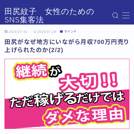
田尻紋子 女性のための
SNS集客法
MENU
#2143 (タイトルなし)
2020.07.01
2020.07.29
マインド
FB ♩ Instagram集客アカデミー
田尻がなぜ地方にいながら月収700万円売り
icompanistが「あなた」にできること
上げられたのか(2/2)
Instagramの認知を圧倒的に増やす
Instagramスタートダッシュマニュアル
Instagramモデリング先事例
Instagram映えしないInstagram集客専門家
Instagram集客アカデミー
L Instagram集客アカデミー
SNS集客アカデミー強化合宿セミナーダイジェスト版
①♩ Instagram集客アカデミー
②♩ Instagram集客アカデミー
③♩ Instagram集客アカデミー
④♩ Instagram集客アカデミー
⑤♩ Instagram集客アカデミー