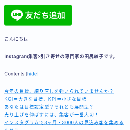
⑥♩ Instagram集客アカデミー
☆Instagram集客アカデミー
☆第３期特典☆ Instagram集客アカデミー 強化合宿
セミナー特別編
☆４期限定☆女性のためのSNS集客アカデミー 強化合
宿セミナーダイジェスト版
こんにちは
エネルギーコントロールで引き寄せコーチング
クライアント様専用ページ
instagram集客×引き寄せの専門家の田尻紋子です。
スタートアップの方
デモプリセット記事 #5
デモプリセット記事 #6
Contents
[
hide
]
デモプリセット記事 #6
デモプリセット記事 #8
今年の目標、練り直しを強いられていませんか？
デモプリセット記事 Part04
KGI＝大きな目標、KPI＝小さな目標
デモプリセット記事 Part04
あなたは目標設定型？それとも展開型？
デモプリセット記事 Part15
フェイスブックのお友達を増やす
売り上げを伸ばすには、集客が一番大切！
プライバシーポリシー
インスタグラムで3ヶ月・3000人の見込み客を集める
プロフィール