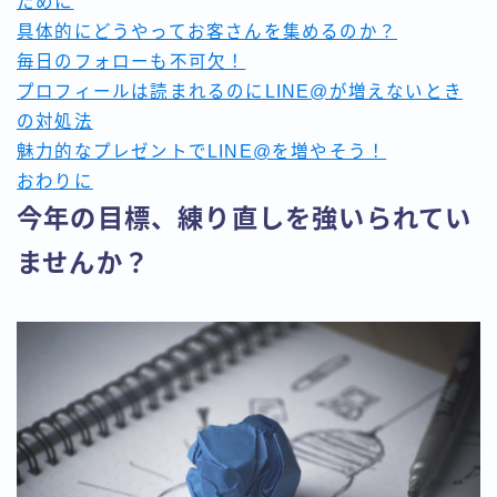
ために
ベーシック3ヶ月コース
具体的にどうやってお客さんを集めるのか？
マスター年間コース
毎日のフォローも不可欠！
利用規約／特定商取引法に基づく表記
プロフィールは読まれるのにLINE@が増えないとき
有料記事の決済完了ページ
の対処法
未来思考で創る引き寄せコーチング
魅力的なプレゼントでLINE@を増やそう！
運営者情報
おわりに
今年の目標、練り直しを強いられてい
ませんか？