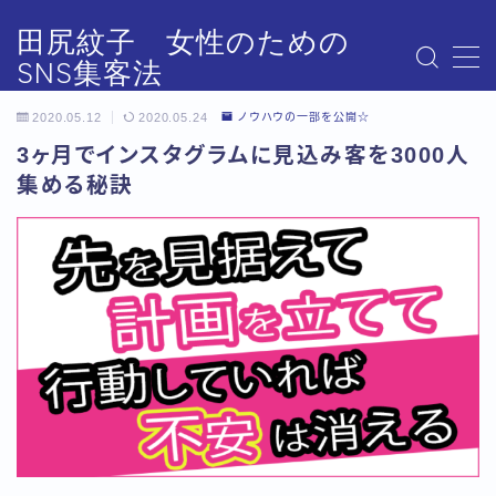
田尻紋子 女性のための
SNS集客法
MENU
#2143 (タイトルなし)
2020.05.12
2020.05.24
ノウハウの一部を公開☆
FB ♩ Instagram集客アカデミー
3ヶ月でインスタグラムに見込み客を3000人
icompanistが「あなた」にできること
集める秘訣
Instagramの認知を圧倒的に増やす
Instagramスタートダッシュマニュアル
Instagramモデリング先事例
Instagram映えしないInstagram集客専門家
Instagram集客アカデミー
L Instagram集客アカデミー
SNS集客アカデミー強化合宿セミナーダイジェスト版
①♩ Instagram集客アカデミー
②♩ Instagram集客アカデミー
③♩ Instagram集客アカデミー
④♩ Instagram集客アカデミー
⑤♩ Instagram集客アカデミー