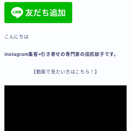
⑥♩ Instagram集客アカデミー
☆Instagram集客アカデミー
☆第３期特典☆ Instagram集客アカデミー 強化合宿
セミナー特別編
☆４期限定☆女性のためのSNS集客アカデミー 強化合
こんにちは
宿セミナーダイジェスト版
エネルギーコントロールで引き寄せコーチング
クライアント様専用ページ
instagram集客×引き寄せの専門家の田尻紋子です。
スタートアップの方
デモプリセット記事 #5
【動画で見たい方はこちら！】
デモプリセット記事 #6
デモプリセット記事 #6
デモプリセット記事 #8
デモプリセット記事 Part04
デモプリセット記事 Part04
デモプリセット記事 Part15
フェイスブックのお友達を増やす
プライバシーポリシー
プロフィール