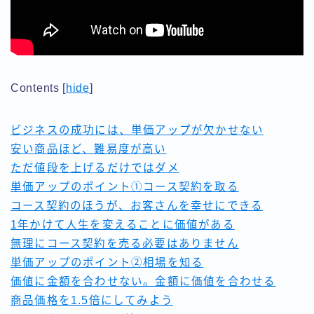
ベーシック3ヶ月コース
マスター年間コース
利用規約／特定商取引法に基づく表記
有料記事の決済完了ページ
未来思考で創る引き寄せコーチング
Contents
[
hide
]
運営者情報
ビジネスの成功には、単価アップが欠かせない
安い商品ほど、難易度が高い
ただ値段を上げるだけではダメ
単価アップのポイント①コース契約を取る
コース契約のほうが、お客さんを幸せにできる
1年かけて人生を変えることに価値がある
無理にコース契約を売る必要はありません
単価アップのポイント②相場を知る
価値に金額を合わせない。金額に価値を合わせる
商品価格を1.5倍にしてみよう