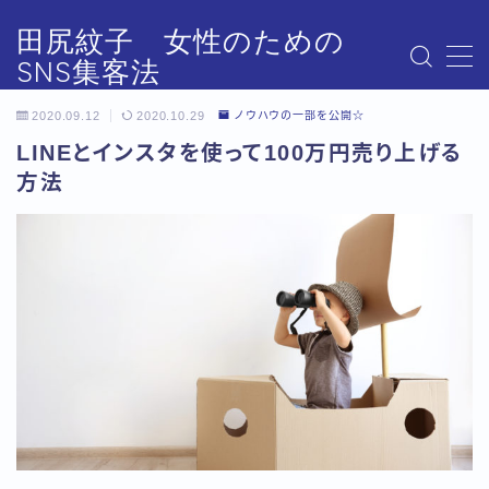
田尻紋子 女性のための
SNS集客法
MENU
#2143 (タイトルなし)
2020.09.12
2020.10.29
ノウハウの一部を公開☆
FB ♩ Instagram集客アカデミー
LINEとインスタを使って100万円売り上げる
icompanistが「あなた」にできること
方法
Instagramの認知を圧倒的に増やす
Instagramスタートダッシュマニュアル
Instagramモデリング先事例
Instagram映えしないInstagram集客専門家
Instagram集客アカデミー
L Instagram集客アカデミー
SNS集客アカデミー強化合宿セミナーダイジェスト版
①♩ Instagram集客アカデミー
②♩ Instagram集客アカデミー
③♩ Instagram集客アカデミー
④♩ Instagram集客アカデミー
⑤♩ Instagram集客アカデミー